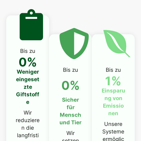
Bis zu
0
%
Bis zu
Bis zu
Weniger
1
%
eingeset
0
%
zte
Einsparu
Giftstoff
ng von
Sicher
e
Emissio
für
Wir
nen
Mensch
reduziere
und Tier
Unsere
n die
Systeme
Wir
langfristi
ermöglic
setzen