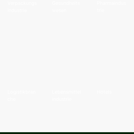
Verpackungs
Gesundheits
Pharmaindus
industrie
wesen
trie
Alle
Alle
Alle
Infos
Infos
Infos
Logistikbran
Lebensmittel
Hotels
che
industrie
Alle
Infos
Alle
Alle
Infos
Infos