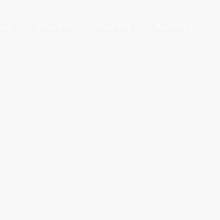
ien
Lösungen
Über uns
Karriere
nd beraten und