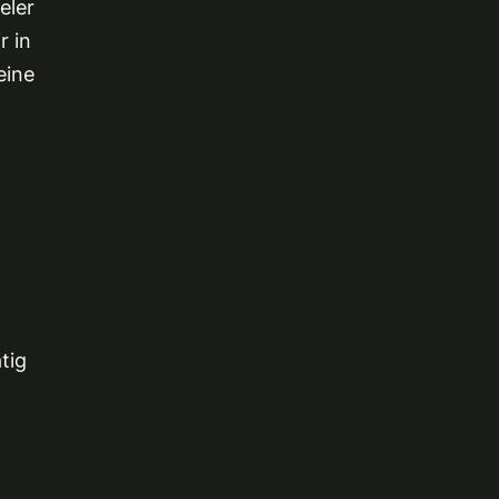
eler
r in
eine
tig