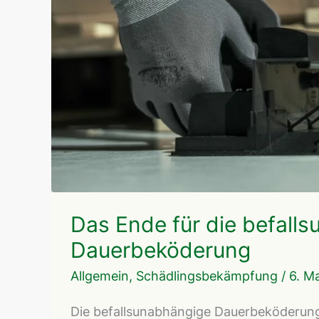
Das Ende für die befall
Dauerbeköderung
Allgemein
,
Schädlingsbekämpfung
/
6. M
Die befallsunabhängige Dauerbeköderung w