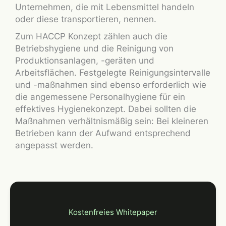
Unternehmen, die mit Lebensmittel handeln
oder diese transportieren, nennen.
Zum HACCP Konzept zählen auch die
Betriebshygiene und die Reinigung von
Produktionsanlagen, -geräten und
Arbeitsflächen. Festgelegte Reinigungsintervalle
und -maßnahmen sind ebenso erforderlich wie
die angemessene Personalhygiene für ein
effektives Hygienekonzept. Dabei sollten die
Maßnahmen verhältnismäßig sein: Bei kleineren
Betrieben kann der Aufwand entsprechend
angepasst werden.
Kostenfreies Whitepaper