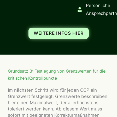
Persönliche
Ansprechpartn
WEITERE INFOS HIER
Grundsatz 3: Festlegung von Grenzwerten für die
kritischen Kontrollpunkte
Im nächsten Schritt wird für jeden CCP ein
Grenzwert festgelegt. Grenzwerte beschreiben
hier einen Maximalwert, der allerhöchstens
toleriert werden kann. Ab diesem Wert muss
sofort mit geeigneten Korrekturmaßnahmen