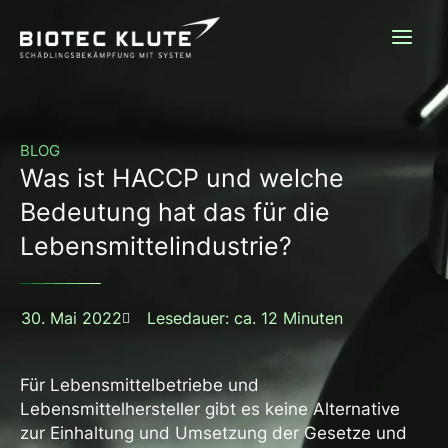
Zum
Inhalt
springen
BLOG
Was ist HACCP und welche
Bedeutung hat das für die
Lebensmittelindustrie?
30. Mai 2022
Lesedauer: ca. 12 Minuten
Für Lebensmittelbetriebe und
Lebensmittelhersteller gibt es keine Alternative
zur Einhaltung und Umsetzung der Gesetze und