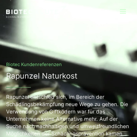
Zum
Inhalt
springen
Biotec Kundenreferenzen
Rapunzel Naturkost
Rapunzel entschied sich, im Bereich der
Schädlingsbekämpfung neue Wege zu gehen. Die
Verwendung von Giftködern war für das
Unternehmen keine Alternative mehr. Auf der
Suche nach nachhaltigen und umweltfreundlichen
Möglichkeiten der Schädlingsprävention kamen