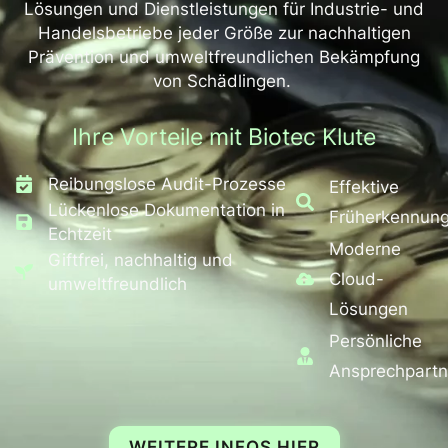
Lösungen und Dienstleistungen für Industrie- und
Handelsbetriebe jeder Größe zur nachhaltigen
Prävention und umweltfreundlichen Bekämpfung
von Schädlingen.
Ihre Vorteile mit Biotec Klute
Reibungslose Audit-Prozesse
Effektive
Lückenlose Dokumentation in
Früherkennun
Echtzeit
Moderne
Giftfrei, nachhaltig und
Cloud-
umweltfreundlich
Lösungen
Persönliche
Ansprechpartn
WEITERE INFOS HIER