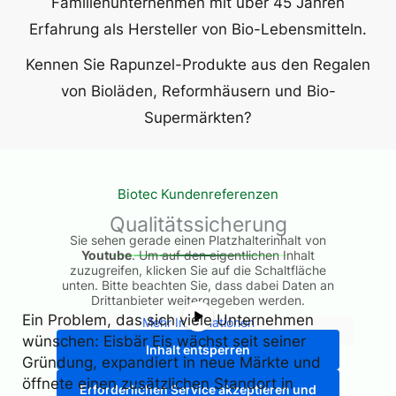
Familienunternehmen mit über 45 Jahren
Erfahrung als Hersteller von Bio-Lebensmitteln.
Kennen Sie Rapunzel-Produkte aus den Regalen
von Bioläden, Reformhäusern und Bio-
Supermärkten?
Biotec Kundenreferenzen
Qualitätssicherung
Sie sehen gerade einen Platzhalterinhalt von
Youtube
. Um auf den eigentlichen Inhalt
zuzugreifen, klicken Sie auf die Schaltfläche
unten. Bitte beachten Sie, dass dabei Daten an
Drittanbieter weitergegeben werden.
Ein Problem, das sich viele Unternehmen
Mehr Informationen
wünschen: Eisbär Eis wächst seit seiner
Inhalt entsperren
Gründung, expandiert in neue Märkte und
öffnete einen zusätzlichen Standort in
Erforderlichen Service akzeptieren und