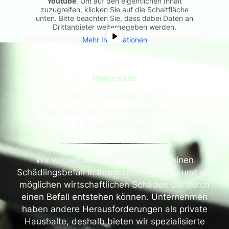
Youtube
. Um auf den eigentlichen Inhalt
zuzugreifen, klicken Sie auf die Schaltfläche
unten. Bitte beachten Sie, dass dabei Daten an
Drittanbieter weitergegeben werden.
Mehr Informationen
Inhalt entsperren
Biotec Klute
Erforderlichen Service akzeptieren und
Inhalte entsperren
Ihr Spezialist für
Schädlingsmanagement in
Unternehmen
Wir wissen um die Risiken durch einen
Schädlingsbefall in Ihrem Unternehmen und die
möglichen wirtschaftlichen Schäden die durch
einen Befall entstehen können. Unternehmen
haben andere Herausforderungen als private
Haushalte, deshalb bieten wir spezialisierte