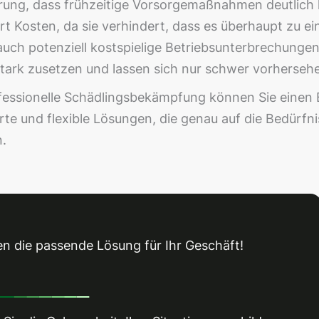
ng, dass frühzeitige Vorsorgemaßnahmen deutlich ko
 Kosten, da sie verhindert, dass es überhaupt zu ein
uch potenziell kostspielige Betriebsunterbrechungen
stark zusetzen und lassen sich nur schwer vorherseh
ssionelle Schädlingsbekämpfung können Sie einen B
rte und flexible Lösungen, die genau auf die Bedürf
n.
en die passende Lösung für Ihr Geschäft!