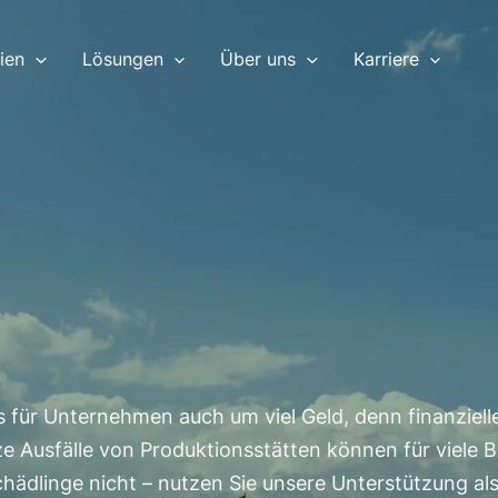
ien
Lösungen
Über uns
Karriere
 für Unternehmen auch um viel Geld, denn finanziel
Ausfälle von Produktionsstätten können für viele B
chädlinge nicht – nutzen Sie unsere Unterstützung al