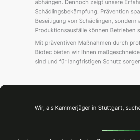
abhängen. Dennoch zeigt unsere Erfahru
Schädlingsbekämpfung. Prävention spart
Beseitigung von Schädlingen, sondern a
Produktionsausfälle können Betrieben 
Mit präventiven Maßnahmen durch profe
Biotec bieten wir Ihnen maßgeschneide
sind und für langfristigen Schutz sorge
Wir, als Kammerjäger in Stuttgart, such