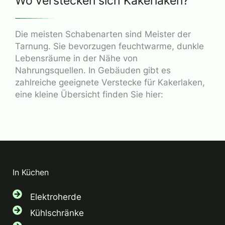
Wo verstecken sich Kakerlaken?
Die meisten Schabenarten sind Meister der
Tarnung. Sie bevorzugen feuchtwarme, dunkle
Lebensräume in der Nähe von
Nahrungsquellen. In Gebäuden gibt es
zahlreiche geeignete Verstecke für Kakerlaken,
eine kleine Übersicht finden Sie hier:
In Küchen
Elektroherde
Kühlschränke