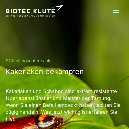
Zum
Inhalt
springen
SChädlingsdatenbank
Kakerlaken bekämpfen
Kakerlaken und Schaben sind extrem resistente
Überlebenskünstler und Meister der Tarnung.
Wenn Sie einen Befall entdeckt haben, sollten Sie
zügig handeln. Was jetzt wichtig ist erfahren Sie
hier.